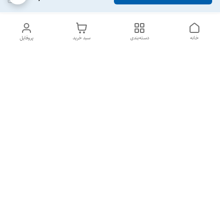
خانه
دسته‌بندی
سبد خرید
پروفایل
دسترسی سریع
تماس با ما
شکایات
درباره ما
قوانین و مقررات
سیاست حریم خصوصی
تنها سایت رسمی کارخانه پارس البرز (تولیدکننده انواع کره گیر و پتوشوی
خانگی) فروش بصورت تکی و عمده بصورت مستقیم از سایت
شماره تماس
09140503006