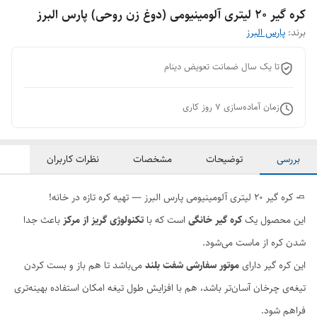
کره گیر 20 لیتری آلومینیومی (دوغ زن روحی) پارس البرز
برند:
پارس البرز
تا یک سال ضمانت تعویض دینام
زمان آماده‌سازی
7
روز کاری
بررسی
توضیحات
مشخصات
نظرات کاربران
🧈 کره گیر ۲۰ لیتری آلومینیومی پارس البرز — تهیه کره تازه در خانه!
این محصول یک
کره گیر خانگی
است که با
تکنولوژی گریز از مرکز
باعث جدا
شدن کره از ماست می‌شود.
این کره گیر دارای
موتور سفارشی شفت بلند
می‌باشد تا هم باز و بست کردن
تیغه‌ی چرخان آسان‌تر باشد، هم با افزایش طول تیغه امکان استفاده بهینه‌تری
فراهم شود.