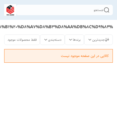
جستجو
%DA%A9%D8%B1%D9%87%20%DA%AF%DB%8C%D8%B1%20%D8%A7%D8%B3%D8%AA%DB%8C%D9%84
جدیدترین
برندها
دسته‌بندی
فقط محصولات موجود
کالایی در این صفحه موجود نیست